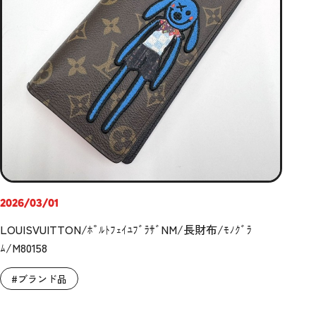
2026/03/01
LOUISVUITTON/ﾎﾟﾙﾄﾌｪｲﾕﾌﾞﾗｻﾞNM/長財布/ﾓﾉｸﾞﾗ
ﾑ/M80158
#ブランド品