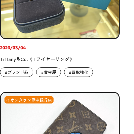
2026/03/04
Tiffany＆Co.《Tワイヤーリング》
#ブランド品
#貴金属
#買取強化
イオンタウン豊中緑丘店