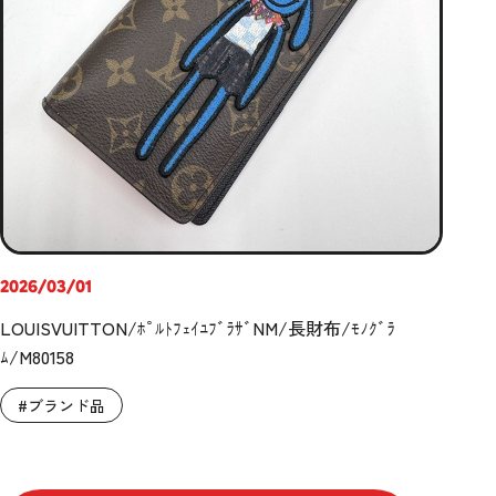
2026/03/01
LOUISVUITTON/ﾎﾟﾙﾄﾌｪｲﾕﾌﾞﾗｻﾞNM/長財布/ﾓﾉｸﾞﾗ
ﾑ/M80158
#ブランド品