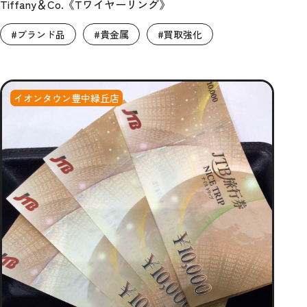
Tiffany＆Co.《Tワイヤーリング》
#ブランド品
#貴金属
#買取強化
イオンタウン豊中緑丘店