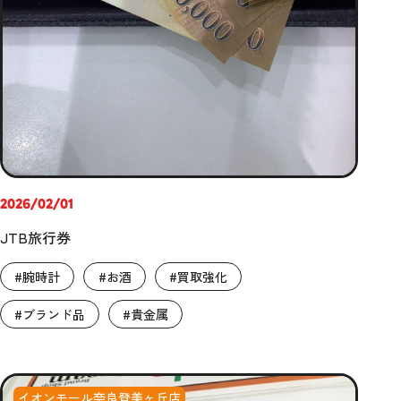
2026/02/01
JTB旅行券
#腕時計
#お酒
#買取強化
#ブランド品
#貴金属
イオンモール奈良登美ヶ丘店