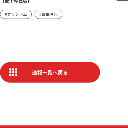
【豊中緑丘店】
#ブランド品
#買取強化
速報一覧へ戻る