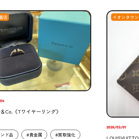
園店
イオンタウン
/04
any＆Co.《Tワイヤーリング》
2026/03/01
ランド品
#貴金属
#買取強化
LOUISVUITTO