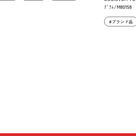
ｸﾞﾗﾑ/M80158
#ブランド品