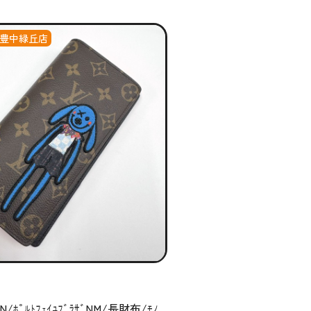
豊中緑丘店
N/ﾎﾟﾙﾄﾌｪｲﾕﾌﾞﾗｻﾞNM/長財布/ﾓﾉ