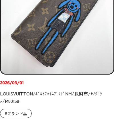
2026/03/01
LOUISVUITTON/ﾎﾟﾙﾄﾌｪｲﾕﾌﾞﾗｻﾞNM/長財布/ﾓﾉｸﾞﾗ
ﾑ/M80158
#ブランド品