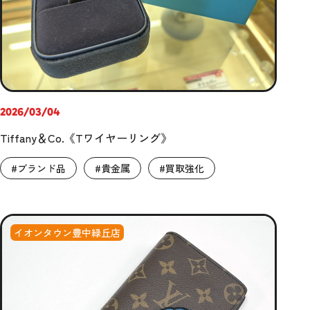
2026/03/04
Tiffany＆Co.《Tワイヤーリング》
#ブランド品
#貴金属
#買取強化
イオンタウン豊中緑丘店