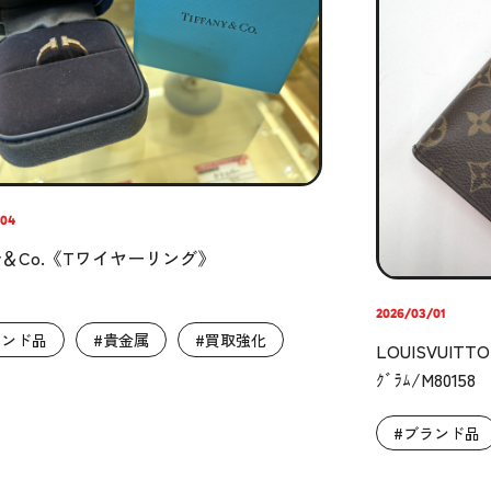
/04
any＆Co.《Tワイヤーリング》
2026/03/01
ランド品
#貴金属
#買取強化
LOUISVUITTO
ｸﾞﾗﾑ/M80158
#ブランド品