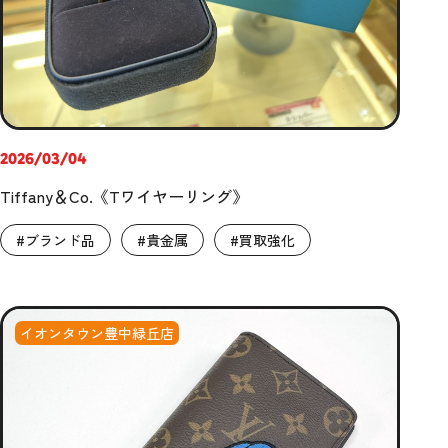
2026/03/04
Tiffany＆Co.《Tワイヤーリング》
#ブランド品
#貴金属
#買取強化
イオンタウン豊中緑丘店