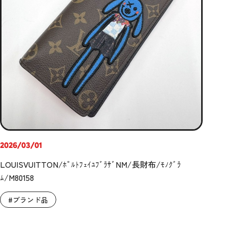
2026/03/01
LOUISVUITTON/ﾎﾟﾙﾄﾌｪｲﾕﾌﾞﾗｻﾞNM/長財布/ﾓﾉｸﾞﾗ
ﾑ/M80158
#ブランド品